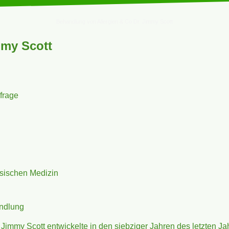
Behandlung von Allergien & Co Dr. Jimmy Scott
mmy Scott
frage
esischen Medizin
andlung
Jimmy Scott entwickelte in den siebziger Jahren des letzten 